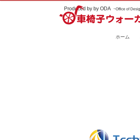
Produced by by ODA
~Office of Desig
ホーム