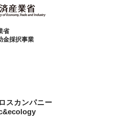
業省
助金採択事業
ロスカンパニー
ic&ecology